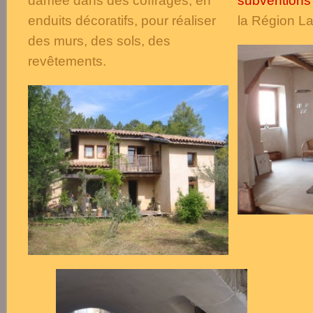
damée dans des coffrages, en
subvention
enduits décoratifs, pour réaliser
la Région L
des murs, des sols, des
revêtements.