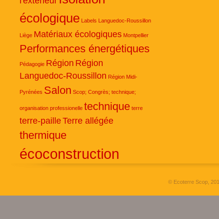
l'extérieur
écologique
Labels
Languedoc-Roussillon
Matériaux écologiques
Liège
Montpellier
Performances énergétiques
Région
Région
Pédagogie
Languedoc-Roussillon
Région Midi-
Salon
Pyrénées
Scop; Congrès; technique;
technique
organisation professionelle
terre
terre-paille
Terre allégée
thermique
écoconstruction
© Ecoterre Scop, 20