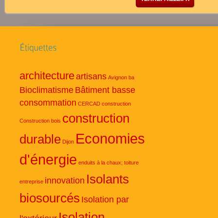
architecture
artisans
Avignon
ba
Bioclimatisme
Bâtiment basse
consommation
CERCAD
construction
construction
Construction bois
Economies
durable
Dijon
d'énergie
enduits à la chaux; toiture
Isolants
innovation
entreprise
biosourcés
Isolation par
Isolation