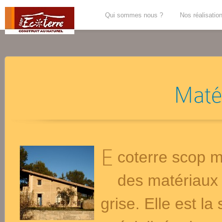
Qui sommes nous ?
Nos réalisatio
coterre scop m
des matériaux 
grise. Elle est l