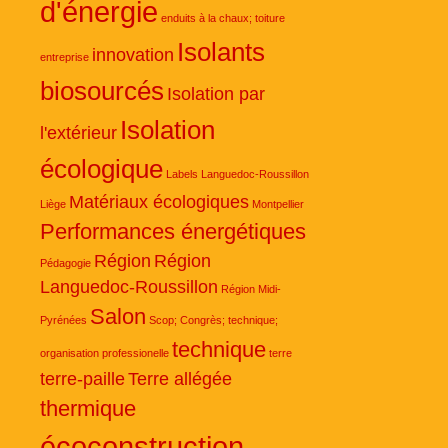
d'énergie
enduits à la chaux; toiture
Isolants
innovation
entreprise
biosourcés
Isolation par
Isolation
l'extérieur
écologique
Labels
Languedoc-Roussillon
Matériaux écologiques
Liège
Montpellier
Performances énergétiques
Région
Région
Pédagogie
Languedoc-Roussillon
Région Midi-
Salon
Pyrénées
Scop; Congrès; technique;
technique
organisation professionelle
terre
terre-paille
Terre allégée
thermique
écoconstruction