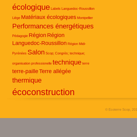
écologique
Labels
Languedoc-Roussillon
Matériaux écologiques
Liège
Montpellier
Performances énergétiques
Région
Région
Pédagogie
Languedoc-Roussillon
Région Midi-
Salon
Pyrénées
Scop; Congrès; technique;
technique
organisation professionelle
terre
terre-paille
Terre allégée
thermique
écoconstruction
© Ecoterre Scop, 20