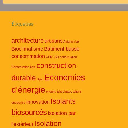
architecture
artisans
Avignon
ba
Bioclimatisme
Bâtiment basse
consommation
CERCAD
construction
construction
Construction bois
Economies
durable
Dijon
d'énergie
enduits à la chaux; toiture
Isolants
innovation
entreprise
biosourcés
Isolation par
Isolation
l'extérieur