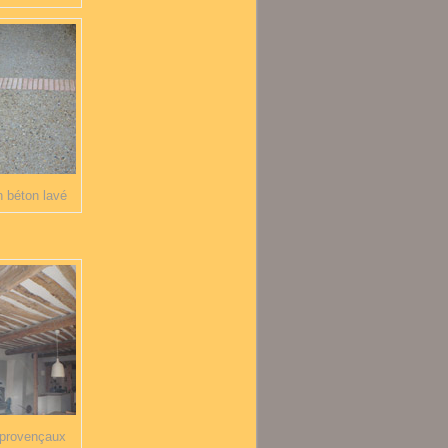
n béton lavé
 provençaux