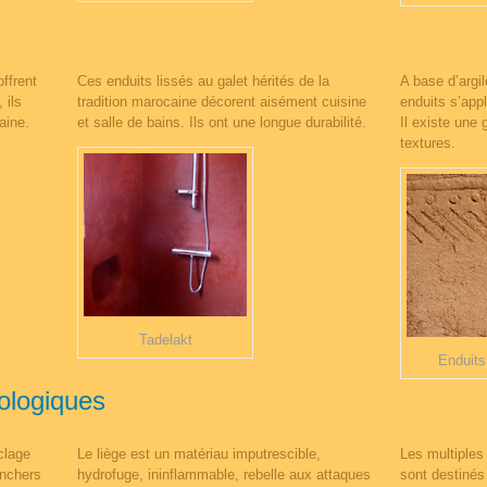
ffrent
Ces enduits lissés au galet hérités de la
A base d’argil
 ils
tradition marocaine décorent aisément cuisine
enduits s’appl
aine.
et salle de bains. Ils ont une longue durabilité.
Il existe une 
textures.
Tadelakt
Enduits
cologiques
clage
Le liège est un matériau imputrescible,
Les multiples
anchers
hydrofuge, ininflammable, rebelle aux attaques
sont destinés 