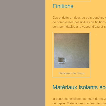
Finitions
Ces enduits en deux ou trois couches o
de nombreuses possibilités de finitions,
sont perméables à la vapeur d’eau et s
.
Badigeon de chaux
Matériaux isolants é
la ouate de cellulose est issue du recy
du papier. Matériau en vrac sur des pl