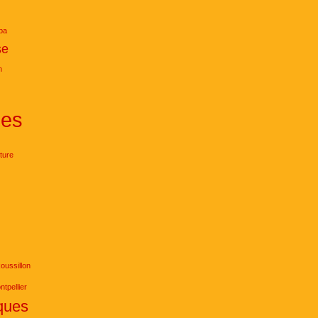
ba
se
n
ies
iture
ussillon
ntpellier
ques