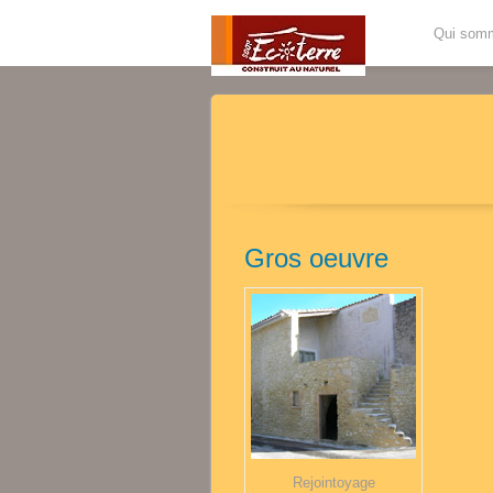
Qui som
Gros oeuvre
Rejointoyage