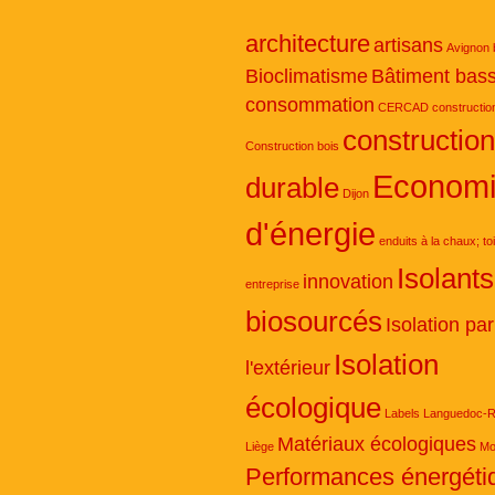
architecture
artisans
Avignon
Bioclimatisme
Bâtiment bas
consommation
CERCAD
constructio
construction
Construction bois
Econom
durable
Dijon
d'énergie
enduits à la chaux; to
Isolants
innovation
entreprise
biosourcés
Isolation par
Isolation
l'extérieur
écologique
Labels
Languedoc-Ro
Matériaux écologiques
Liège
Mo
Performances énergéti