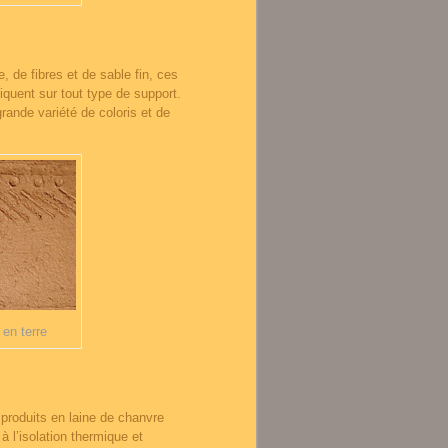
e, de fibres et de sable fin, ces
iquent sur tout type de support.
grande variété de coloris et de
 en terre
 produits en laine de chanvre
à l’isolation thermique et